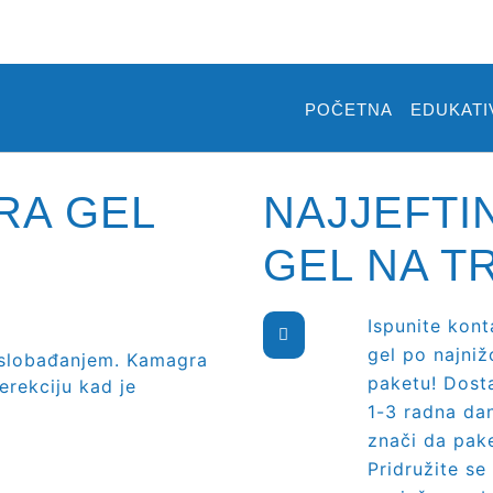
POČETNA
EDUKATI
RA GEL
NAJJEFTI
GEL NA TR
Ispunite kont
gel po najniž
oslobađanjem. Kamagra
paketu! Dosta
erekciju kad je
1-3 radna da
znači da pake
Pridružite se