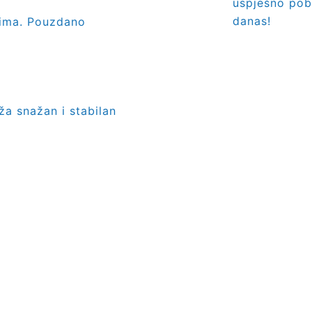
uspješno pobi
danas!
tima. Pouzdano
a snažan i stabilan